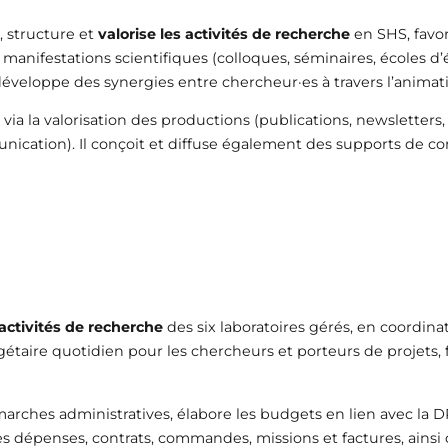
, structure et
valorise les activités de recherche
en SHS, favor
e manifestations scientifiques (colloques, séminaires, écoles d
t développe des synergies entre chercheur·es à travers l’anima
via la valorisation des productions (publications, newsletters
cation). Il conçoit et diffuse également des supports de comm
ctivités de recherche
des six laboratoires gérés, en coordinat
dgétaire quotidien pour les chercheurs et porteurs de projets, 
arches administratives, élabore les budgets en lien avec la DR
s dépenses, contrats, commandes, missions et factures, ainsi q