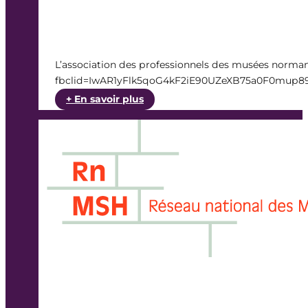
L’association des professionnels des musées norma
fbclid=IwAR1yFlk5qoG4kF2iE90UZeXB75a0F0mup
:
+ En savoir plus
Prix
des
musées
normands