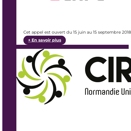
Cet appel est ouvert du 15 juin au 15 septembre 2018
:
+ En savoir plus
AAP
GiS
institut
du
Genre
et
MSH
Paris
Nord
« Violence
extrême,
itinéraire
de