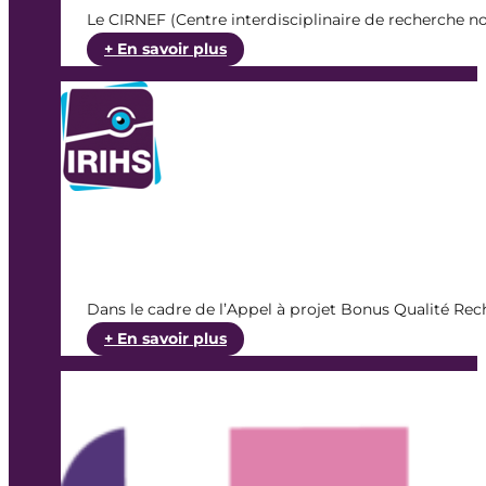
l’engagement
Le CIRNEF (Centre interdisciplinaire de recherche 
djihadiste
:
+ En savoir plus
et
Appel
genre »
à
candidatures
–
thèse
CIFRE
–
sciences
de
l’éducation
Dans le cadre de l’Appel à projet Bonus Qualité Re
:
+ En savoir plus
Appel
à
projet
BQR
SHS