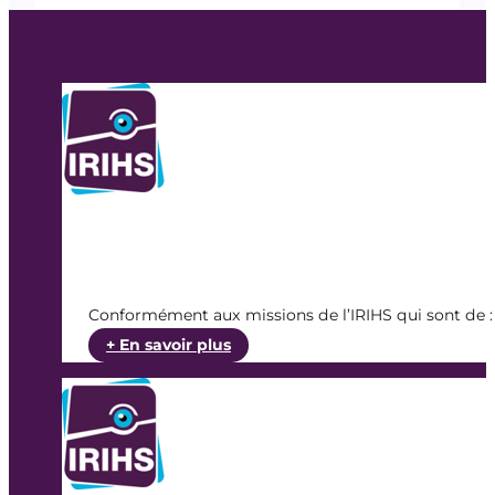
Conformément aux missions de l’IRIHS qui sont de : v
:
+ En savoir plus
Appel
à
projets
IRIHS
2020